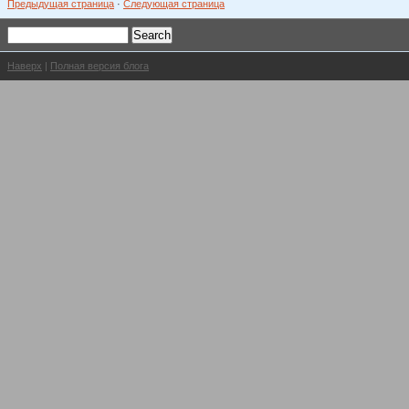
Предыдущая страница
·
Следующая страница
Наверх
|
Полная версия блога