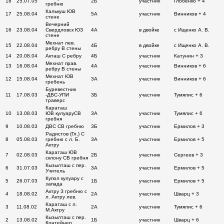
18
25.07.05
2Б
участник
Глобенко + 4
гребню
Калькуш ЮВ
17
25.08.04
5А
участник
Винников + 4
стене
Вечерний
16
23.08.04
Свердловск ЮЗ
4А
в двойке
с Ищенко А. В.
стене
Мехнат лев.
15
22.08.04
4Б
в двойке
с Ищенко А. В.
ребру В стены
14
20.08.04
Акташ С ребру
4Б
участник
Катунин + 3
Мехнат прав.
13
16.08.04
4А
участник
Винников + 6
ребру В стены
Мехнат ЮВ
12
15.08.04
3А
участник
Винников + 6
гребень
Буревестник
11
17.08.03
-ДВС-УПИ
3Б
участник
Тумялис + 6
траверс
Караташ
10
13.08.03
ЮВ кулуаруСВ
3А
участник
Тумялис + 6
гребня
9
10.08.03
ДВС СВ гребню
3Б
участник
Ермилов + 3
Радистов (Гл.) С
8
05.08.03
гребню с л. Б.
3А
участник
Ермилов + 5
Актру
Караташ ЮВ
7
02.08.03
2Б
участник
Сергеев + 3
склону СВ гребня
Кызылташ с пер.
6
31.07.03
3А
участник
Ермилов + 5
Учитель
Купол кулуару с
5
26.07.03
1Б
участник
Ермилов + 5
запада
Актру З гребню с
4
18.08.02
2А
участник
Шварц + 3
л. Актру лев.
Караташ с л.
3
11.08.02
2А
участник
Тумялис + 6
М.Актру
Кызылташ с пер.
2
13.08.02
1Б
участник
Шварц + 6
Контейнер