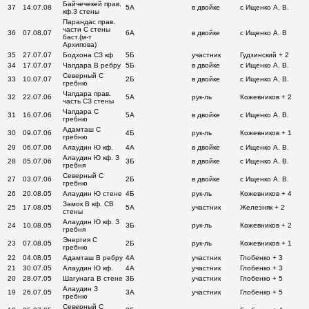
Байчечекей прав.
37
14.07.08
5А
в двойке
с Ищенко А. В.
кф.З стены
Парандас прав.
части С стены
36
07.08.07
6А
в двойке
с Ищенко А. В
баст.(м-т
Архипова)
35
27.07.07
Бодхона СЗ кф
5Б
участник
Гудзинский + 2
34
17.07.07
Чапдара В ребру
5Б
в двойке
с Ищенко А. В.
Северный С
33
10.07.07
2Б
в двойке
с Ищенко А. В.
гребню
Чапдара прав.
32
22.07.06
5А
рук-ль
Кожевников + 2
часть СЗ стены
Чапдара С
31
16.07.06
5А
в двойке
с Ищенко А. В.
гребню
Адамташ С
30
09.07.06
4Б
рук-ль
Кожевников + 1
гребню
29
06.07.06
Алаудин Ю кф.
4А
в двойке
с Ищенко А. В.
Алаудин Ю кф. З
28
05.07.06
3Б
в двойке
с Ищенко А. В.
гребня
Северный С
27
03.07.06
2Б
в двойке
с Ищенко А. В.
гребню
26
20.08.05
Алаудин Ю стене
4Б
рук-ль
Кожевников + 4
Замок В кф. СВ
25
17.08.05
5А
участник
Железняк + 2
стены
Алаудин Ю кф. З
24
10.08.05
3Б
рук-ль
Кожевников + 2
гребня
Энергия С
23
07.08.05
2Б
рук-ль
Кожевников + 1
гребню
22
04.08.05
Адамташ В ребру
4А
участник
Глобенко + 3
21
30.07.05
Алаудин Ю кф.
4А
участник
Глобенко + 3
20
28.07.05
Шагунага В стене
3Б
участник
Глобенко + 5
Алаудин З
19
26.07.05
3А
участник
Глобенко + 5
гребню
Северный С