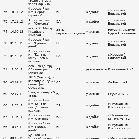
"Зеленого угла"
через карнизы.
Форосский кант,
с Хромовой
76
18.11.12
м-т "Серые
5Б
в двойке
Елизаветой
карнизы"
Форосский кант,
с Хромовой
75
17.11.12
5А
в двойке
м-т "Семерка"
Елизаветой
пик 5900, Мийяр,
2Б/3А,
Неумоин, Храмов,
74
14.09.12
Индийские
участник
первовосхождение
Мурга,Кожевников
Гималаи
Форосский кант,
с Хромовой
73
01.10.11
м-т "Правый
5Б
в двойке
Елизаветой
ромб"
Форосский кант,
м-т "Кант по
с Хромовой
72
01.10.11
5А
в двойке
канту", левый
Елизаветой
вариант.
Асан, по центру
71
11.08.11
СЗ стены (м-т
6А
руководитель
Кожевников А.+3
Горбенко)
4810 (Одессы), по
правому канту СЗ
70
03.08.11
6А
участник
Ли Виктор+3
стены, (м-т
Овчаренко)
Усен, по центру В
69
22.07.11
5А
участник
Неумоин К.+3
стены
Форосский кант,
м-т "Кант по
с Неумоиным
68
11.05.11
5А
в двойке
канту", левый
Константином
вариант.
Форосский кант,
с Неумоиным
67
11.05.11
5А
в двойке
м-т "Семерка"
Константином
Форосский кант,
с Неумоиным
66
10.05.11
м-т "Правый
5Б
в двойке
Константином
ромб"
Куш-кая, м-т
65
08.05.11
"Штаны", левый
5Б
в двойке
с Мургой Сергеем