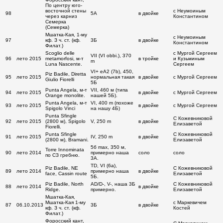
По центру юго-
восточной стены
с Неумоиным
98
5А
в двойке
через карниз
Константином
Семерка
(Семерка)
Мшатка-Кая, 1-му
с Неумоиным
97
кф. З ч. ст. (кф.
3Б
в двойке
Константином
Филат.)
Scoglio delle
с Мургой Сергеем
VII (VI obbi.), 370
96
лето 2015
metamorfosi, м-т
в тройке
и Кузьминым
m
Luna Nascente.
Сергеем
VI+ eA2 (7b), 450,
Piz Badile, Diretta
95
лето 2015
нормальная такая
в двойке
с Мургой Сергеем
Giulio Fiorelli
5Б
Punta Angela, м-т
VII, 460 м (типа
94
лето 2015
в двойке
с Мургой Сергеем
Orange monolite.
нашей 5Б).
Punta Angela, м-т
VI, 400 m (похоже
93
лето 2015
в двойке
с Мургой Сергеем
Spigolo Vinci
на нашу 4Б)
Punta Sfingle
С Кожевниковой
92
лето 2015
(2800 м), Spigolo
V, 250 m
в двойке
Елизаветой
Fiorelli.
Punta Sfingle
С Кожевниковой
91
лето 2015
IV, 250 m
в двойке
(2800 м), Bramani.
Елизаветой
5б max, 350 м,
Torre Innominata
90
лето 2014
примерно наша
соло
соло
по СЗ гребню.
3А.
TD, VI (6а),
Piz Badile, NE
С Кожевниковой
89
лето 2014
примерно наша
в двойке
face, Cassin route
Елизаветой
5Б.
Piz Badile, North
AD/D-, V-, наша 3Б
С Кожевниковой
88
лето 2014
в двойке
Ridge.
примерно.
Елизаветой
Мшатка-Кая,
Мшатка-Кая 1-му
с Маркевичем
87
06.10.2013
3Б
в двойке
кф. З ч. ст. (кф.
Костей
Филат.)
Форосский кант,