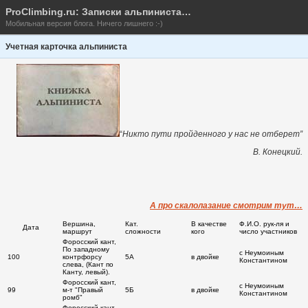
ProClimbing.ru: Записки альпиниста…
Мобильная версия блога. Ничего лишнего :-)
Учетная карточка альпиниста
“
Никто пути пройденного у нас не отберет”
В. Конецкий.
А про скалолазание смотрим тут…
Вершина,
Кат.
В качестве
Ф.И.О. рук-ля и
Дата
маршрут
сложности
кого
число участников
Форосский кант,
По западному
с Неумоиным
100
контрфорсу
5А
в двойке
Константином
слева, (Кант по
Канту, левый).
Форосский кант,
с Неумоиным
99
м-т "Правый
5Б
в двойке
Константином
ромб"
Форосский кант,