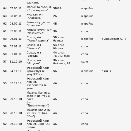
вариант.
Малый Кильсе, м-
64
07.05.11
5Б/6A
в тройке
т "Три карниза"
Куш-кая, м-т
63
03.05.11
2Б
в тройке
"Классика"
Кильсе-бурун, м-т
62
03.05.11
4Б
в тройке
"Классика"
Кильсе-бурун, м-т
61
02.05.11
3Б
соло
"Локомотив"
Сокол, м-т
5Б альп,
60
06.01.11
в двойке
с Храмовым А. Р.
"Рыжий карниз"
6с max
Сокол, м-т
5А альп,
59
05.01.11
соло
"Запятая"
6b max.
Сокол, м-т
4А альп,
58
01.01.11
соло
"Звезда"
7а (А0) max.
Сокол, м-т
3Б альп,
57
31.12.10
соло
"Истукан"
6а+ max, А1
Форосский Кант
56
04.11.10
«рыжему» вн.
5Б
в двойке
с Ли В.
углу ЮВ ст.
Форосский Кант
лев. ст.
55
02.11.10
4А
соло
«зеленого» вн.
угла
Мшатка-Кая лев.
краю и центру ц.
54
29.10.10
баст.
4Б
соло
(м-т
"Триангуляция")
Мшатка-Кая 2-му
53
28.10.10
кф. З ч. ст. (м-т
4А
соло
"Ухо")
Форосский Кант
52
26.10.10
лев. ст. З кф ЮВ
4Б
соло
стены