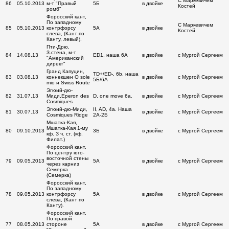
С Маркевичем
86
05.10.2013
м-т "Правый
5Б
в двойке
Костей
ромб"
Форосский кант,
По западному
С Маркевичем
85
05.10.2013
контрфорсу
5А
в двойке
Костей
слева, (Кант по
Канту, левый).
Пти-Дрю,
З.стена, м-т
84
14.08.13
ED1, наша 6А
в двойке
с Мургой Сергеем
"Американский
директ"
Гранд Капуцин,
TD+/ED-, 6b, наша
83
03.08.13
коннекшен O sole
в двойке
с Мургой Сергеем
5Б/6A
mio и Swiss Route
Эгюий-дю-
82
31.07.13
Миди,Eperon des
D, one move 6a.
в двойке
с Мургой Сергеем
Cosmiques
Эгюий-дю-Миди,
II, AD, 4a. Наша
81
30.07.13
в двойке
с Мургой Сергеем
Cosmiques Ridge
2А-2Б
Мшатка-Кая,
Мшатка-Кая 1-му
80
09.10.2013
3Б
в двойке
с Мургой Сергеем
кф. З ч. ст. (кф.
Филат.)
Форосский кант,
По центру юго-
восточной стены
79
09.05.2013
5А
в двойке
с Мургой Сергеем
через карниз
Семерка
(Семерка)
Форосский кант,
По западному
78
09.05.2013
контрфорсу
5А
в двойке
с Мургой Сергеем
слева, (Кант по
Канту).
Форосский кант,
По правой
77
08.05.2013
стороне
5А
в двойке
с Мургой Сергеем