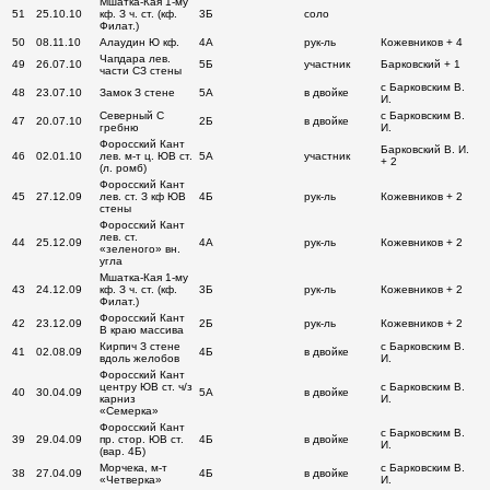
Мшатка-Кая 1-му
51
25.10.10
кф. З ч. ст. (кф.
3Б
соло
Филат.)
50
08.11.10
Алаудин Ю кф.
4А
рук-ль
Кожевников + 4
Чапдара лев.
49
26.07.10
5Б
участник
Барковский + 1
части СЗ стены
с Барковским В.
48
23.07.10
Замок З стене
5А
в двойке
И.
Северный С
с Барковским В.
47
20.07.10
2Б
в двойке
гребню
И.
Форосский Кант
Барковский В. И.
46
02.01.10
лев. м-т ц. ЮВ ст.
5А
участник
+ 2
(л. ромб)
Форосский Кант
45
27.12.09
лев. ст. З кф ЮВ
4Б
рук-ль
Кожевников + 2
стены
Форосский Кант
лев. ст.
44
25.12.09
4А
рук-ль
Кожевников + 2
«зеленого» вн.
угла
Мшатка-Кая 1-му
43
24.12.09
кф. З ч. ст. (кф.
3Б
рук-ль
Кожевников + 2
Филат.)
Форосский Кант
42
23.12.09
2Б
рук-ль
Кожевников + 2
В краю массива
Кирпич З стене
с Барковским В.
41
02.08.09
4Б
в двойке
вдоль желобов
И.
Форосский Кант
центру ЮВ ст. ч/з
с Барковским В.
40
30.04.09
5А
в двойке
карниз
И.
«Семерка»
Форосский Кант
с Барковским В.
39
29.04.09
пр. стор. ЮВ ст.
4Б
в двойке
И.
(вар. 4Б)
Морчека, м-т
с Барковским В.
38
27.04.09
4Б
в двойке
«Четверка»
И.