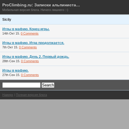
ProClimbing.ru: Записки альпиниста…
Мобильная версия блога. Ничего лишнего :-)
Sicily
Игры в мафию. Конец игры.
14th Окт 15.
0 Comments
Игры в мафию. Игра продолжается.
7th Окт 15.
0 Comments
Игры в мафию. День 2. Первый дождь.
28th Сен 15.
0 Comments
Игры в мафию.
27th Сен 15.
0 Comments
Наверх
|
Полная версия блога