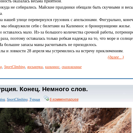
нность оказалась весьма приятной.
 никуда не собирались. Майские праздники обещали быть скучными и весь
а.
а нашей улице перевернулся грузовик с апельсинами. Фигурально, коне
т мы обнаружили себя с билетами на Калимнос и бронирующими жилье.
и оставалось мало. Из-за большого количества срочной работы, потренир
 раза, поэтому оставалась только робкая надежда на то, что море и солнце
 На большие запасы маны расчитывать не приходилось.
илы и ловкости 28 апреля мы устремились на встречу приключениям.
(далее…)
,
,
,
,
ng
SportClimbing
восьмерки
калимнос
скалолазание
рция. Конец. Немного слов.
tiva
,
SportClimbing
,
Турция
6 комментариев